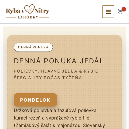
Preskočiť
Main
na
Menu
obsah
DENNÁ PONUKA
DENNÁ PONUKA JEDÁL
POLIEVKY, HLAVNÉ JEDLÁ & RYBIE
ŠPECIALITY POČAS TÝŽDŇA
PONDELOK
Držková polievka a fazuľová polievka
Kurací rezeň a vyprážané rybie filé
(Zemiakový šalát s majonézou, Slovenský