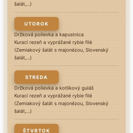
šalát,…)
UTOROK
Držková polievka a kapustnica
Kurací rezeň a vyprážané rybie filé
(Zemiakový šalát s majonézou, Slovenský
šalát,…)
STREDA
Držková polievka a kotlíkový guláš
Kurací rezeň a vyprážané rybie filé
(Zemiakový šalát s majonézou, Slovenský
šalát,…)
ŠTVRTOK