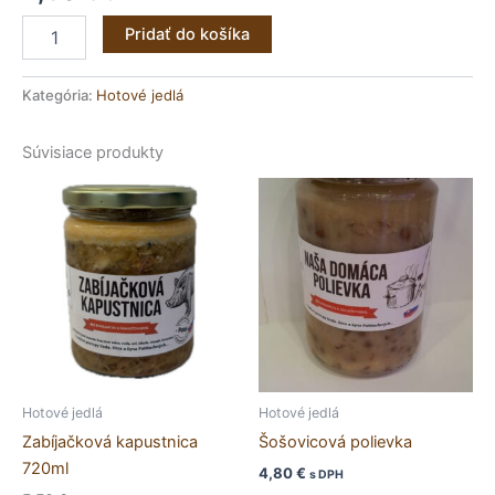
Pridať do košíka
Kategória:
Hotové jedlá
Súvisiace produkty
Hotové jedlá
Hotové jedlá
Zabíjačková kapustnica
Šošovicová polievka
720ml
4,80
€
s DPH