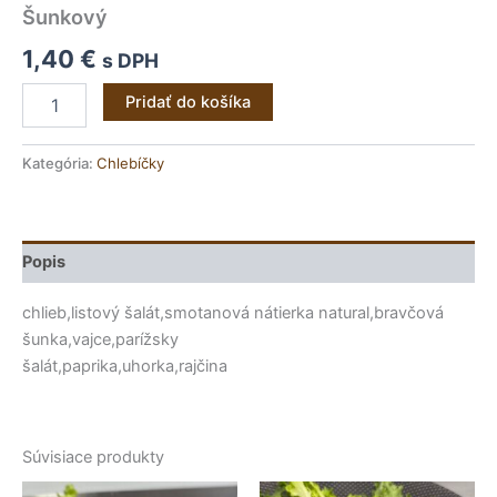
Šunkový
1,40
€
s DPH
Pridať do košíka
Kategória:
Chlebíčky
Popis
chlieb,listový šalát,smotanová nátierka natural,bravčová
šunka,vajce,parížsky
šalát,paprika,uhorka,rajčina
Súvisiace produkty