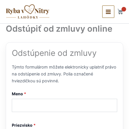
Preskočiť
Main
na
Menu
obsah
Odstúpiť od zmluvy online
Odstúpenie od zmluvy
Týmto formulárom môžete elektronicky uplatniť právo
na odstúpenie od zmluvy. Polia označené
hviezdičkou sú povinné.
Meno
*
Priezvisko
*