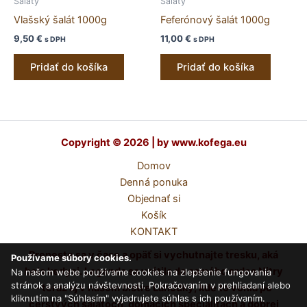
Šaláty
Šaláty
Vlašský šalát 1000g
Feferónový šalát 1000g
9,50
€
11,00
€
s DPH
s DPH
Pridať do košíka
Pridať do košíka
Copyright © 2026 | by www.kofega.eu
Domov
Denná ponuka
Objednať si
Košík
KONTAKT
Preneste sa v čase a opäť si vychutnajte tresku, aká
Používame súbory cookies.
bola kedysi. Legenda sa vrátila do samého srdca Nitry
Na našom webe používame cookies na zlepšenie fungovania
stránok a analýzu návštevnosti. Pokračovaním v prehliadaní alebo
– teraz aj v našom bistre Lahôdky, kde to vonia po
kliknutím na "Súhlasím" vyjadrujete súhlas s ich používaním.
čerstvých šalátoch, domácich špecialitách a dobrej