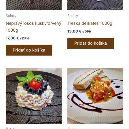
Šaláty
Šaláty
Nepravý losos kúsky/drvený
Treska delikates 1000g
1000g
13,00
€
s DPH
17,00
€
s DPH
Pridať do košíka
Pridať do košíka