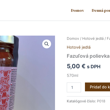
Domov
Denná po
množstvo
Domov
/
Hotové jedlá
/ F
Fazuľová
Hotové jedlá
polievka
Gašparík
Fazuľová polievka
570ml
5,00
€
s DPH
570ml
Pridať do 
Katalógové číslo:
P018