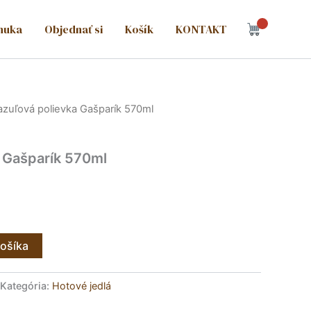
nuka
Objednať si
Košík
KONTAKT
azuľová polievka Gašparík 570ml
 Gašparík 570ml
košíka
Kategória:
Hotové jedlá