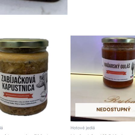
NEDOSTUPNÝ
lá
Hotové jedlá