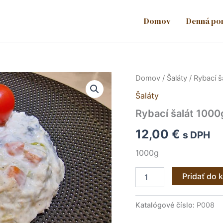
Domov
Denná po
množstvo
Domov
/
Šaláty
/ Rybací š
Rybací
Šaláty
šalát
1000g
Rybací šalát 1000
12,00
€
s DPH
1000g
Pridať do 
Katalógové číslo:
P008