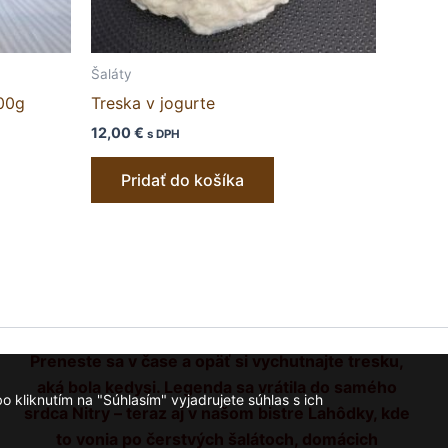
Šaláty
000g
Treska v jogurte
12,00
€
s DPH
Pridať do košíka
Preneste sa v čase a opäť si vychutnajte tresku,
aká bola kedysi. Legenda sa vrátila do samého
kliknutím na "Súhlasím" vyjadrujete súhlas s ich
srdca Nitry – teraz aj v našom bistre Lahôdky, kde
to vonia po čerstvých šalátoch, domácich