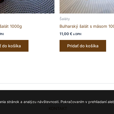
Šaláty
šalát 1000g
Bulharský šalát s mäsom 1
11,00
€
DPH
s DPH
ť do košíka
Pridať do košíka
Domov
Denná ponuka
Objednať si
Košík
 stránok a analýzu návštevnosti. Pokračovaním v prehliadaní alebo 
KONTAKT