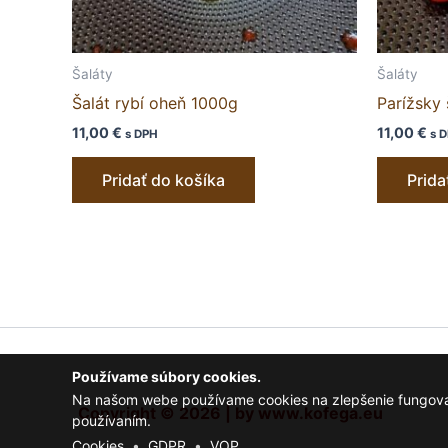
Šaláty
Šaláty
Šalát rybí oheň 1000g
Parížsky 
11,00
€
11,00
€
s DPH
s 
Pridať do košíka
Prida
Používame súbory cookies.
Na našom webe používame cookies na zlepšenie fungovania
Copyright © 2026 | by www.kofega.eu
používaním.
Cookies
•
GDPR
•
VOP