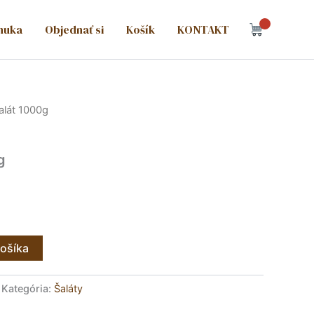
nuka
Objednať si
Košík
KONTAKT
alát 1000g
g
košíka
Kategória:
Šaláty