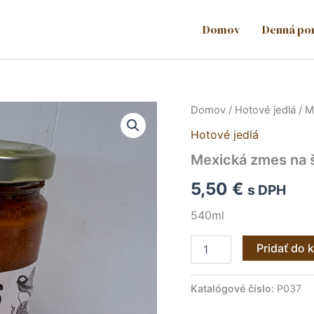
Domov
Denná po
množstvo
Domov
/
Hotové jedlá
/ M
Mexická
Hotové jedlá
zmes
na
Mexická zmes na 
špagety
540ml
5,50
€
s DPH
540ml
Pridať do 
Katalógové číslo:
P037