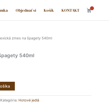
nuka
Objednať si
Košík
KONTAKT
exická zmes na špagety 540ml
špagety 540ml
košíka
Kategória:
Hotové jedlá